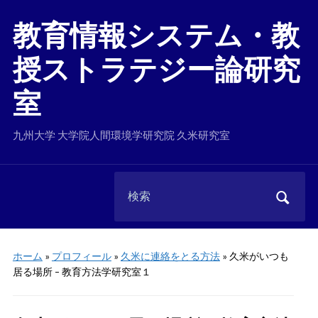
教育情報システム・教
授ストラテジー論研究
室
九州大学 大学院人間環境学研究院 久米研究室
Search
for:
ホーム
»
プロフィール
»
久米に連絡をとる方法
»
久米がいつも
居る場所 – 教育方法学研究室１