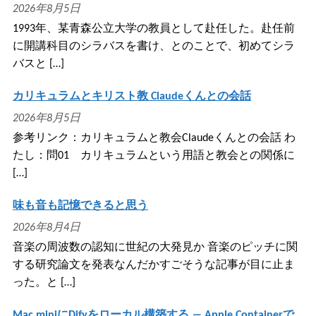
2026年8月5日
1993年、某青森公立大学の教員として赴任した。赴任前
に開講科目のシラバスを書け、とのことで、初めてシラ
バスと […]
カリキュラムとキリスト教 Claudeくんとの会話
2026年8月5日
参考リンク：カリキュラムと教会Claudeくんとの会話 わ
たし：問01 カリキュラムという用語と教会との関係に
[…]
味も音も記憶できると思う
2026年8月4日
音楽の周波数の認知に世紀の大発見か 音楽のピッチに関
する研究論文を発表なんだかすごそうな記事が目に止ま
った。と […]
Mac miniにDifyをローカル構築する ― Apple Containerで