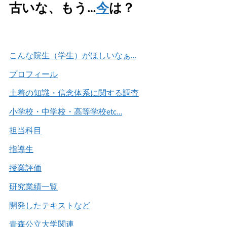
古いな、もう…
今
は？
こんな院生（学生）がほしいなぁ…
プロフィール
土着の知識・信念体系に関する調査
小学校・中学校・高等学校etc…
担当科目
指導生
授業評価
研究業績一覧
開発したテキストなど
青森公立大学関連