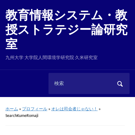
教育情報システム・教
授ストラテジー論研究
室
九州大学 大学院人間環境学研究院 久米研究室
Search
for:
ホーム
»
プロフィール
»
オレは司会者じゃない！
»
SearchKumeRomaji