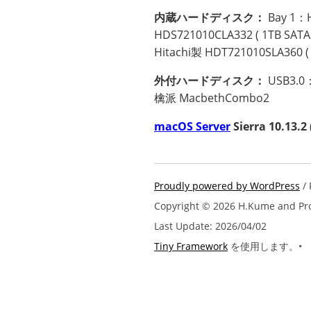
内蔵ハードディスク：
Bay 1：H
HDS721010CLA332 ( 1TB SATA
Hitachi製 HDT721010SLA360 (
外付ハードディスク：
USB3.0：
檎派 MacbethCombo2
macOS Server
Sierra 10.13.2 
Proudly powered by WordPress
/ 
Copyright © 2026 H.Kume and Prod
Last Update: 2026/04/02
Tiny Framework
を使用します。•