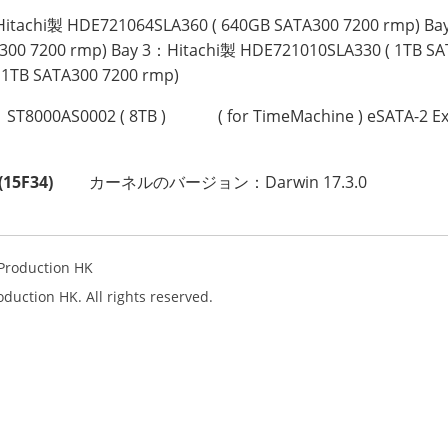
itachi製 HDE721064SLA360 ( 640GB SATA300 7200 rmp) Ba
300 7200 rmp) Bay 3：Hitachi製 HDE721010SLA330 ( 1TB SA
 1TB SATA300 7200 rmp)
ST8000AS0002 ( 8TB )
( for TimeMachine ) eSATA-2 Ext
(15F34)
カーネルのバージョン：Darwin 17.3.0
Production HK
uction HK. All rights reserved.