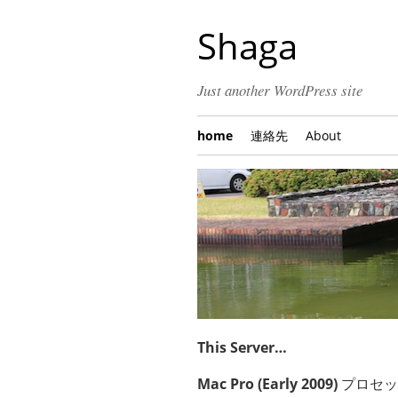
Shaga
Just another WordPress site
home
連絡先
About
This Server…
Mac Pro (Early 2009)
プロセッサ： 