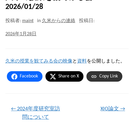
2026/01/28
投稿者:
maint
in
久米からの連絡
投稿日:
2026年1月28日
久米の授業を観てみる会の映像
と
資料
を公開しました。
Facebook
Share on X
Copy Link
←
2024年度研究室訪
XIO論文
→
問について