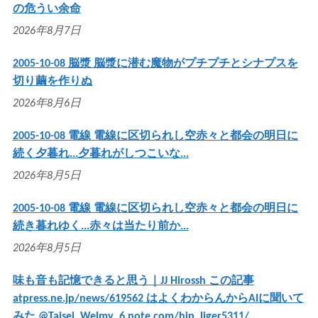
の危うい余命
2026年8月7日
2005-10-08 脳漿 脳漿に潜む魔物がプチプチとシナプスを
切り繭を作りぬ
2026年8月6日
2005-10-08 電線 電線に区切られし空赤々と都会の明日に
続く夕暮れ...夕暮れがしつこいな...
2026年8月5日
2005-10-08 電線 電線に区切られし空赤々と都会の明日に
続き暮れゆく...赤々は当たり前か...
2026年8月5日
味も音も記憶できると思う｜JJ Hirossh この記事
atpress.ne.jp/news/619562 はよくわからんからAIに聞いて
みた @Taisei_Welmy_6 note.com/hip_liger5311/…